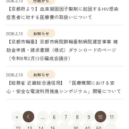
2026.2.13
行政から
【京都府より】血液凝固因子製剤に起因するHIV感染
症患者に対する医療費の取扱いについて
2026.2.13
お知らせ
【京都市輪番】京都市病院群輪番制病院運営事業 補
助金申請・請求書類（様式）ダウンロードのページ
（令和8年2月13日編成会議分）
2026.2.10
お知らせ
【総務省 近畿総合通信局】 「医療機関における安
心・安全な電波利用推進シンポジウム」開催について
«
«
...
6
7
8
9
10
11
12
13
14
15
...
30
40
50
...