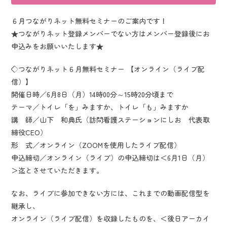
６月つながりネット無料セミナーのご案内です！
★つながりネット登録メンバーでない方はメンバー登録後にお
申込みをお願いいたします★
◇つながりネット６月無料セミナー 【オンライン（ライブ配
信）】
開催日時／6月8日（月）14時00分～15時20分頃まで
テーマ／トイレ「を」みますか、トイレ「も」みますか
講 師／山下 和典氏（訪問看護ステーションにしお 代表取
締役CEO）
形 式／オンライン（ZOOMを使用したライブ配信）
申込締切／オンライン（ライブ）の申込締切は＜6月1日（月）
＞迄とさせていただきます。
なお、ライブに参加できない方には、これまでの動画配信型を
継承し、
オンライン（ライブ配信）を収録したものを、＜後日アーカイ