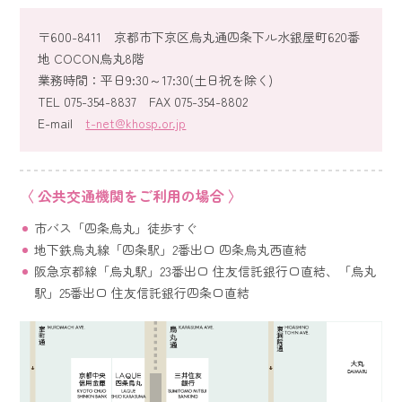
〒600-8411 京都市下京区烏丸通四条下ル水銀屋町620番
地 COCON烏丸8階
業務時間：平日9:30～17:30(土日祝を除く)
TEL 075-354-8837 FAX 075-354-8802
E-mail
t-net@khosp.or.jp
〈 公共交通機関をご利用の場合 〉
市バス「四条烏丸」徒歩すぐ
地下鉄烏丸線「四条駅」2番出口 四条烏丸西直結
阪急京都線「烏丸駅」23番出口 住友信託銀行口直結、「烏丸
駅」25番出口 住友信託銀行四条口直結