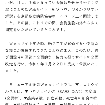
小限、且つ、明確となっている情報を分かりやすく簡
潔にまとめたWebサイト「新型コロナの分かりやすい
解説」を京都私立病院協会ホームページ上に開設しま
した。その後、これまでの間、会員施設内外から広く
閲覧をいただいているところです。
Ｗｅｂサイト開設降、約２年半が経過する中で新た
な知見が集積されてきたことを踏まえ、このたび、再
び開設時の医師に全面的なご協力を得てサイトの全面
改定を行い、令和５年３月２２日に完成・公表いたし
ました。
リニューアル後のＷｅｂサイトでは、▼コロナウイ
ルスとは、▼コロナウイルス（SARS-CoV2）の変遷
(変異株)、▼感染者数、死亡者数、死亡者の割合の推
移、▼感染経路は？、▼期間、▼新型コロナウイルス