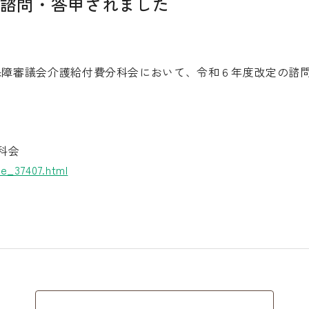
諮問・答申されました
社会保障審議会介護給付費分科会において、令和６年度改定の
科会
e_37407.html