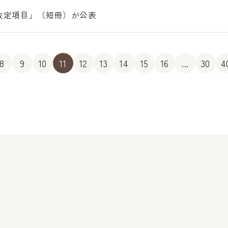
別改定項目」（短冊）が公表
8
9
10
11
12
13
14
15
16
...
30
4