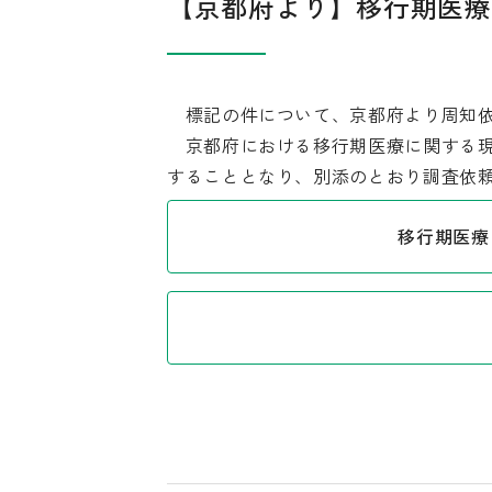
【京都府より】移行期医療
標記の件について、京都府より周知依
京都府における移行期医療に関する現
することとなり、別添のとおり調査依
移行期医療