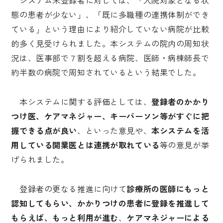
システム未登録者に対しては、「入院対象となる状
態の患者が少ない」、「既に多職種の連携体制ができ
ている」という理由により紹介していない病院が比較
的多く見受けられました。本システムの院内の周知状
況は、医事部で７割を超える病院、医師・病棟師長で
約半数の病院で周知されているという結果でした。
本システムに関する評価としては、
登録者のかかり
つけ医、ケアマネジャー、キーパーソン等がすぐに把
握できる点が良い
、といった意見や、
本システムを活
用している開業医とは連携が取れている
等の意見が挙
げられました。
登録者の更なる推進に向けて
診療所の医師にもっと
認知してもらい、かかりつけの患者に登録を推進して
もらえば、もっと利用が進む
、
ケアマネジャーによる