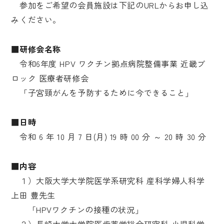
参加をご希望の会員施設は下記のURLからお申し込
みください。
■研修会名称
令和6年度 HPV ワクチン拠点病院整備事業 近畿ブ
ロック 医療者研修会
「子宮頸がんを予防するために今できること」
■日時
令和 6 年 10 月 7 日(月) 19 時 00 分 ～ 20 時 30 分
■内容
１）大阪大学大学院医学系研究科 産科学婦人科学
上田 豊先生
「HPVワクチンの接種の状況」