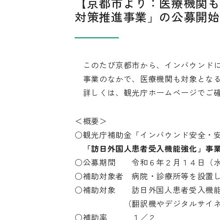
【京都市より：医療機関も
対策推進事業」の公募開始
このたび京都市から、インバウンドに
事業のなかで、医療機関も対象となる
詳しくは、観光庁ホームページでご確
＜概要＞
○観光庁補助金「インバウンド安全・
「訪日外国人患者受入機能強化」事
○公募期間 令和６年２月１４日（水
○補助対象者 病院・診療所等を設置
○補助対象 訪日外国人患者受入機能
（翻訳機やデジタルサイネー
○補助率 １／２