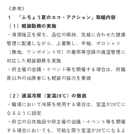
《参考》
１ 「ふちょう夏のエコ・アクション」取組内容
（１）軽装勤務の実施
・清潔端正を保ち、品位の保持、気候に合わせた健康
管理に配慮しながら、上着無し、半袖、ポロシャツ
（無地、ワンポイント可）の着用等空調の適温管理に
対応した軽装勤務を実施
・府主催の会議・イベント等を開催する場合は、府職
員以外の出席者にも軽装の協力を要請
（２）適温冷房（室温28℃）の徹底
・職場において冷房を使用する場合は、室温が28℃に
なるように設定
・府立の公共施設や府主催の会議・イベント等を開催
する場合においても、可能な限り室温が28℃になるよ