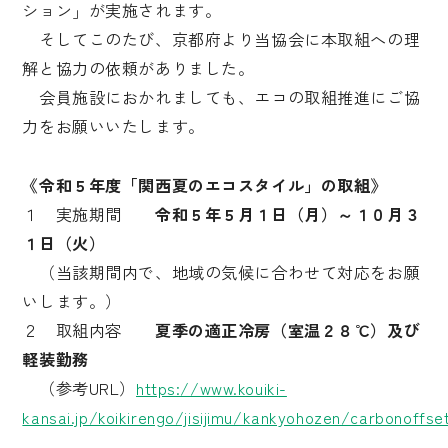
ション」が実施されます。
そしてこのたび、京都府より当協会に本取組への理
解と協力の依頼がありました。
会員施設におかれましても、エコの取組推進にご協
力をお願いいたします。
《令和５年度「関西夏のエコスタイル」の取組》
１ 実施期間
令和５年５月１日（月）～１０月３
１日（火）
（当該期間内で、地域の気候に合わせて対応をお願
いします。）
２ 取組内容
夏季の適正冷房（室温２８℃）及び
軽装勤務
（参考URL）
https://www.kouiki-
kansai.jp/koikirengo/jisijimu/kankyohozen/carbonoffse