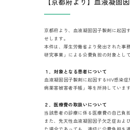
【京都府より】血液凝固因
京都府より、血液凝固因子製剤に起因す
せします。
本件は、厚生労働省より発出された事
研究事業」による公費負担の対象とし
１．対象となる患者について
血液凝固因子製剤に起因するHIV感染
病薬害被害者手帳」等を所持していま
２．医療費の取扱いについて
当該患者の診療に係る医療費の自己負
また、先天性血液凝固因子欠乏症および
た場合であっても、適切に公費負担を