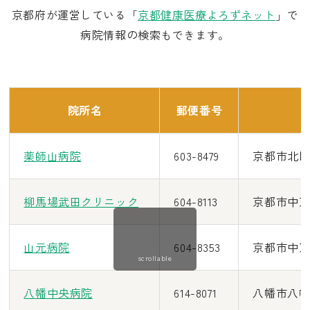
京都府が運営している「
京都健康医療よろずネット
」で
病院情報の検索もできます。
院所名
郵便番号
薬師山病院
603-8479
京都市北区
柳馬場武田クリニック
604-8113
京都市中京
山元病院
604-8353
京都市中京
scrollable
八幡中央病院
614-8071
八幡市八幡五