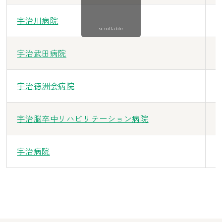
宇治川病院
6
scrollable
宇治武田病院
6
宇治徳洲会病院
6
宇治脳卒中リハビリテーション病院
6
宇治病院
6