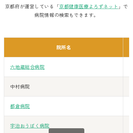
京都府が運営している「
京都健康医療よろずネット
」で
病院情報の検索もできます。
院所名
六地蔵総合病院
6
中村病院
6
都倉病院
6
宇治おうばく病院
6