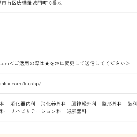
 京都市南区唐橋羅城門町10番地
jinkai.com＜ご活用の際は★を@に変更して送信してください＞
inkai.com/kujohp/
内科 消化器内科 消化器外科 脳神経外科 整形外科 歯
線科 リハビリテーション科 泌尿器科