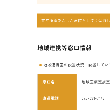
在宅療養あんしん病院として：登録
地域連携等窓口情報
地域連携室の設置状況：設置してい
窓口名
地域医療連携室
直通電話
075-691-7173