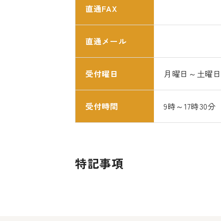
直通FAX
直通メール
受付曜日
月曜日～土曜
受付時間
9時～17時30分
特記事項