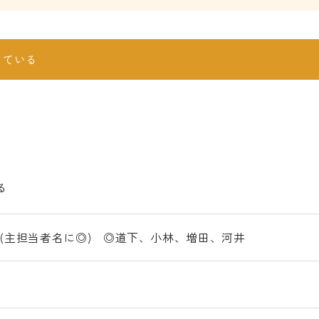
している
る
(主担当者名に◎) ◎道下、小林、増田、河井