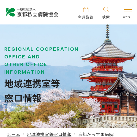
会員施設
検索
REGIONAL COOPERATION
OFFICE AND
OTHER OFFICE
INFORMATION
地域連携室等
窓口情報
ホーム
地域連携室等窓口情報
京都からすま病院