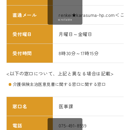
直通メール
renkei★karasuma-hp.
scrollable
受付曜日
月曜日～金曜日
受付時間
8時30分～17時15分
<以下の窓口について、上記と異なる場合は記載>
介護保険主治医意見書に関する窓口に関する窓口
窓口名
医事課
電話
075-491-8559