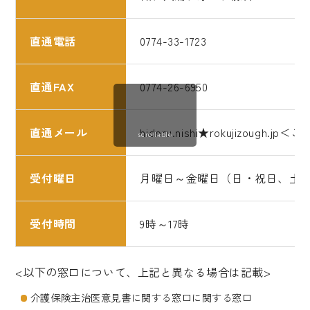
直通電話
0774-33-1723
直通FAX
0774-26-6950
直通メール
hideru.nishi★rokujiz
scrollable
受付曜日
月曜日～金曜日（日・祝日、土
受付時間
9時～17時
<以下の窓口について、上記と異なる場合は記載>
介護保険主治医意見書に関する窓口に関する窓口