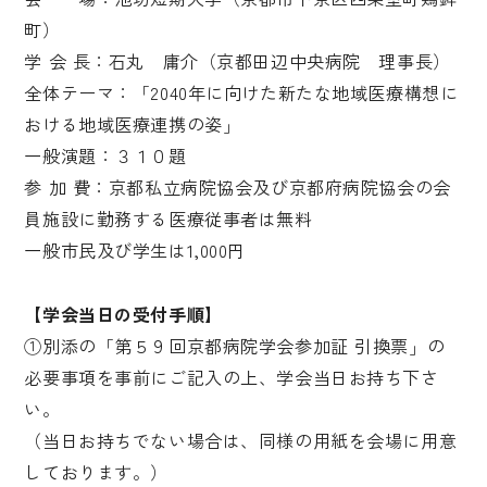
町）
学 会 長：石丸 庸介（京都田辺中央病院 理事長）
全体テーマ：「2040年に向けた新たな地域医療構想に
おける地域医療連携の姿」
一般演題：３１０題
参 加 費：京都私立病院協会及び京都府病院協会の会
員施設に勤務する医療従事者は無料
一般市民及び学生は1,000円
【学会当日の受付手順】
①別添の「第５９回京都病院学会参加証 引換票」の
必要事項を事前にご記入の上、学会当日お持ち下さ
い。
（当日お持ちでない場合は、同様の用紙を会場に用意
しております。）