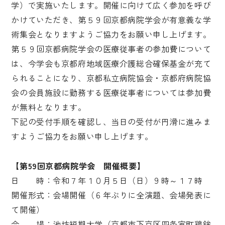
学）で実施いたします。開催に向けて広く参加を呼び
かけていただき、第５９回京都病院学会が有意義な学
術集会となりますようご協力をお願い申し上げます。
第５９回京都病院学会の医療従事者の参加費について
は、今学会も京都府地域医療介護総合確保基金が充て
られることになり、京都私立病院協会・京都府病院協
会の会員施設に勤務する医療従事者については参加費
が無料となります。
下記の受付手順を確認し、当日の受付が円滑に進みま
すようご協力をお願い申し上げます。
【第59回京都病院学会 開催概要】
日 時：令和７年１０月５日（日）９時～１７時
開催形式：会場開催（６年ぶりに全演題、会場発表に
て開催）
会 場：池坊短期大学（京都市下京区四条室町鶏鉾